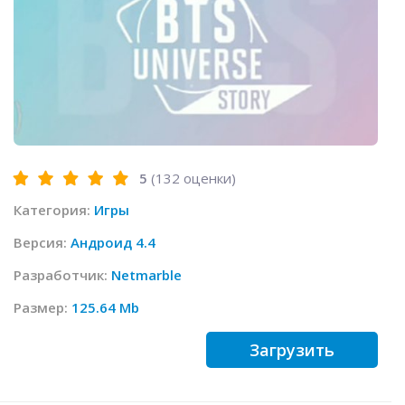
5
(
132
оценки)
Категория:
Игры
Версия:
Андроид 4.4
Разработчик:
Netmarble
Размер:
125.64 Mb
Загрузить