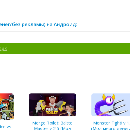
 денег/без рекламы) на Андроид:
apk
Merge Toilet: Baltte
Monster Fight! v 1
lice vs
Master v 2.5 (Мод
(Мод много денег