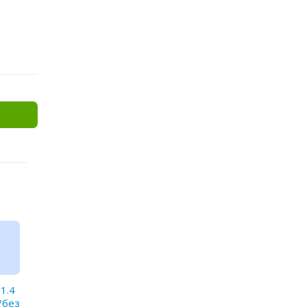
.1.4
/без