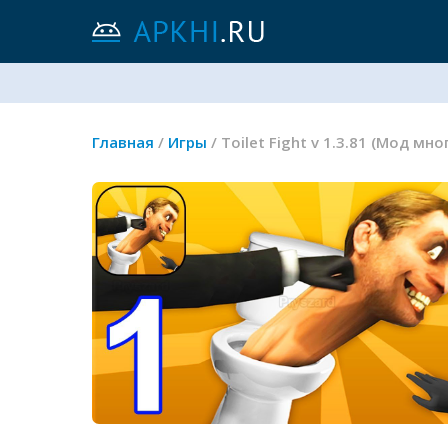
Главная
/
Игры
/ Toilet Fight v 1.3.81 (Мод м