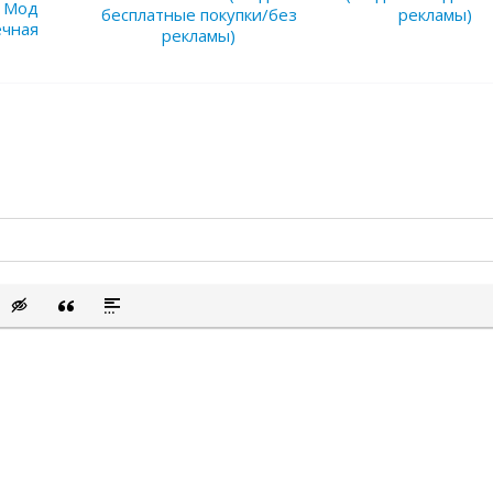
6 Мод
бесплатные покупки/без
рекламы)
ечная
рекламы)
сок
ый список
ить смайлик
Вставка скрытого текста
Вставка цитаты
Вставка спойлера