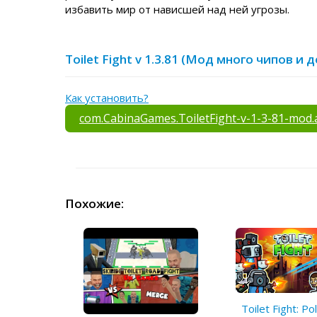
избавить мир от нависшей над ней угрозы.
Toilet Fight v 1.3.81 (Мод много чипов и
Как установить?
com.CabinaGames.ToiletFight-v-1-3-81-mod.
Похожие:
Toilet Fight: Po