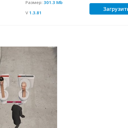
Размер:
301.3 Mb
Загрузит
V
1.3.81