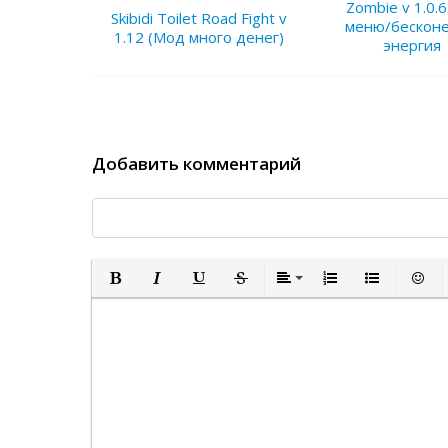
Zombie v 1.0.
Skibidi Toilet Road Fight v
меню/бескон
1.12 (Мод много денег)
энергия
Добавить комментарий
Полужирный
Курсив
Подчеркнутый
Зачеркнутый
Выравнивание
Нумерованный спи
Маркированн
Встав