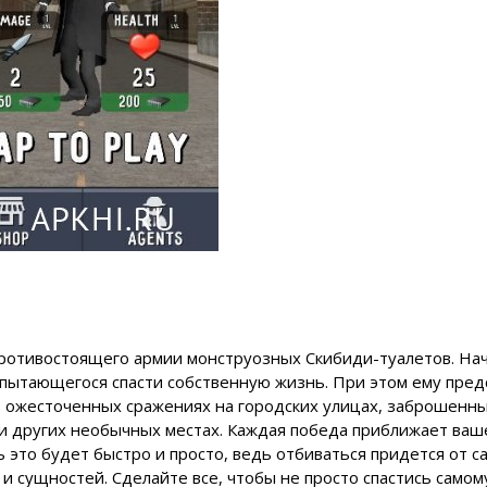
 противостоящего армии монструозных Скибиди-туалетов. На
, пытающегося спасти собственную жизнь. При этом ему пред
 в ожесточенных сражениях на городских улицах, заброшенн
х и других необычных местах. Каждая победа приближает ваш
ть это будет быстро и просто, ведь отбиваться придется от с
 сущностей. Сделайте все, чтобы не просто спастись самому