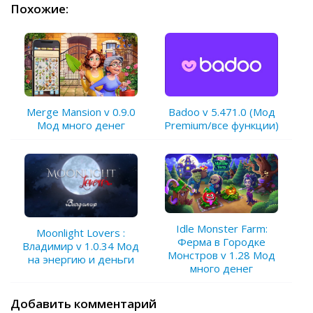
Похожие:
Merge Mansion v 0.9.0
Badoo v 5.471.0 (Мод
Мод много денег
Premium/все функции)
Idle Monster Farm:
Moonlight Lovers :
Ферма в Городке
Владимир v 1.0.34 Мод
Монстров v 1.28 Мод
на энергию и деньги
много денег
Добавить комментарий