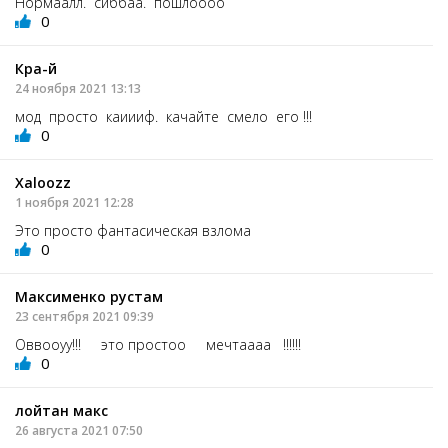
Нормаалл. сиббаа. пошлоооо
0
Кра-й
24 ноября 2021 13:13
мод просто каиииф. качайте смело его !!!
0
Xaloozz
1 ноября 2021 12:28
Это просто фантасическая взлома
0
Максименко рустам
23 сентября 2021 09:39
Оввооуу!!! это простоо мечтаааа !!!!!!
0
лойтан макс
26 августа 2021 07:50