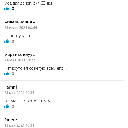
мод дал денег. биг СЭнки
0
Агаманновна--
25 июля 2021 08:44
тащер. урааа
0
мартикс клуус
7 июня 2021 13:22
чит крутой я советую всем его !
0
Farnni
25 мая 2021 12:36
оч классно работит мод
0
Rinere
12 мая 2021 10:31