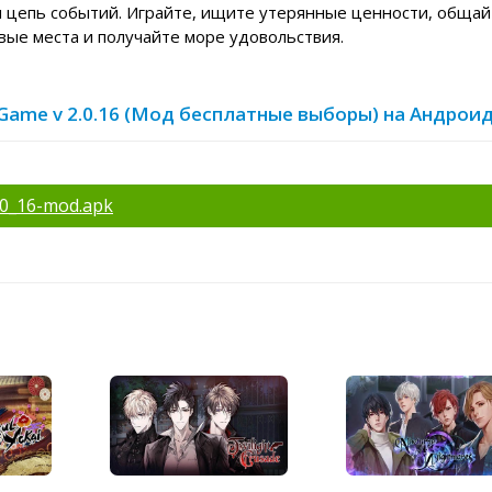
 цепь событий. Играйте, ищите утерянные ценности, общай
ые места и получайте море удовольствия.
 Game v 2.0.16 (Мод бесплатные выборы) на Андроид
0_16-mod.apk