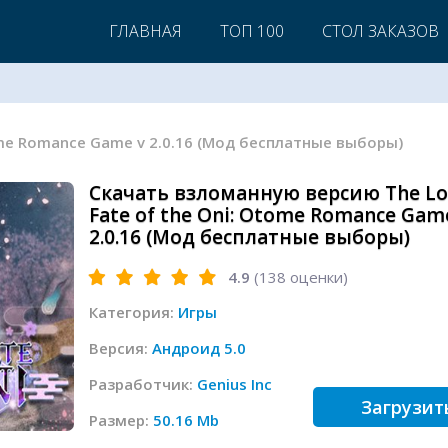
ГЛАВНАЯ
ТОП 100
СТОЛ ЗАКАЗОВ
tome Romance Game v 2.0.16 (Мод бесплатные выборы)
Скачать взломанную версию The Lo
Fate of the Oni: Otome Romance Gam
2.0.16 (Мод бесплатные выборы)
4.9
(
138
оценки)
Категория:
Игры
Версия:
Андроид 5.0
Разработчик:
Genius Inc
Загрузит
Размер:
50.16 Mb