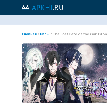
Главная
/
Игры
/ The Lost Fate of the Oni: O