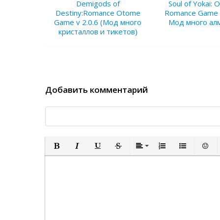
Demigods of
Soul of Yokai:
Destiny:Romance Otome
Romance Game v
Game v 2.0.6 (Мод много
Мод много ал
кристаллов и тикетов)
Добавить комментарий
Полужирный
Курсив
Подчеркнутый
Зачеркнутый
Выравнивание
Нумерованный спи
Маркированн
Встав