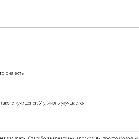
то она есть
такого кучи денег. Угу, жизнь улучшается!
яет залипать! Спасибо за креативный подход, вы просто молодцы!