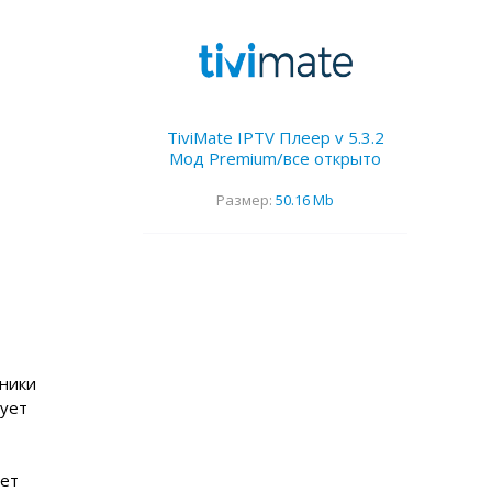
TiviMate IPTV Плеер v 5.3.2
Мод Premium/все открыто
Размер:
50.16 Mb
нники
дует
рет