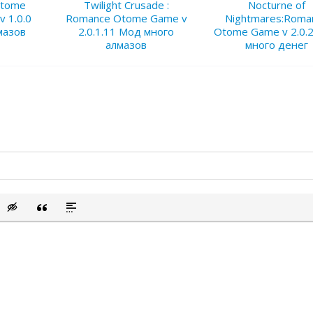
 Otome
Twilight Crusade :
Nocturne of
 1.0.0
Romance Otome Game v
Nightmares:Roma
мазов
2.0.1.11 Мод много
Otome Game v 2.0.
алмазов
много денег
сок
ый список
ить смайлик
Вставка скрытого текста
Вставка цитаты
Вставка спойлера