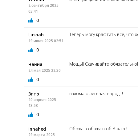
2 сентября 2025
03:41
0
Теперь могу крафтить всё, что х
Lusbab
19 июля 2025 02:51
0
Мощь!! Скачивайте обязательно
Чаниа
24 мая 2025 22:30
0
взлома офигеная народ !
Зпто
20 апреля 2025
13:53
0
Обожаю обажаю об А жаю !
Innahed
29 марта 2025