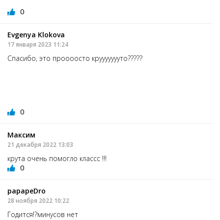
0
Evgenyа Klokovа
17 января 2023 11:24
Спасибо, это проооосто круууууууто?????
0
Максим
21 декабря 2022 13:03
крута очень помогло классс !!!
0
papapeDro
28 ноября 2022 10:22
Годится!?минусов нет