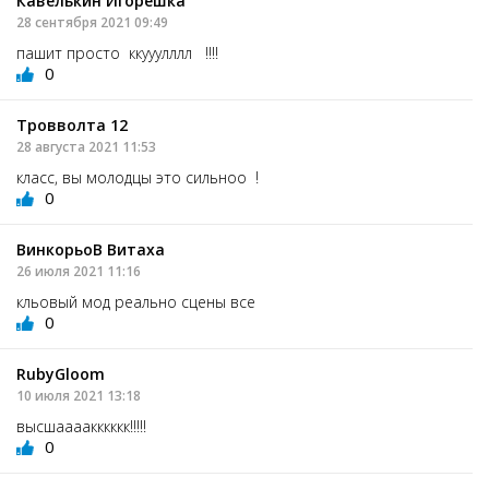
Кавелькин Игорешка
28 сентября 2021 09:49
пашит просто ккууулллл !!!!
0
Тровволта 12
28 августа 2021 11:53
класс, вы молодцы это сильноо !
0
ВинкорьоВ Витаха
26 июля 2021 11:16
кльовый мод реально сцены все
0
RubyGloom
10 июля 2021 13:18
высшаааакккккк!!!!!
0