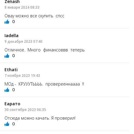
Zenash
8 января 2024 08:33
Овау можно все скупить спсс
0
Iadella
9 декабря 2023 07:40
Отличное. Много финансоввв теперь
0
Ethati
7 ноября 2023 19:43
МОд - КРУУУТЬЬЬЬ. проверееннаааа !!
0
Еарато
30 сентября 2023 06:35
Отсюда можно качать. Я проверил!
0