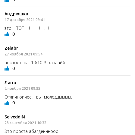
Андрюшка
17 декабря 2021 09:41
это ТОП. ! ! ! ! !
0
Zelabr
27 ноября 2021 09:54
воркоет на 10/10. !! качаайй
0
Лиггз
2 ноября 2021 09:33
Отличноииее. вы молодцыыыы.
0
SelveddiN
28 сентября 2021 10:33
Это проста абалденннооо