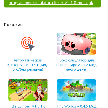
programmer-simulator-clicker-v1-1-8-mod.apk
Похожие:
Автоматический
Бокс симулятор для
Кликер v 4.8.11.91 (Мод
Бравл старс v 1.12 Мод
pro/без рекламы)
много денег
Idle Lumber Mill v 1.6
Tiny Worlds v 0.4.5 Мод