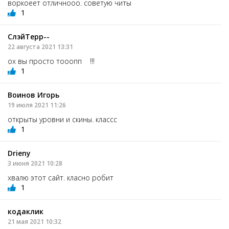
воркоеет отличнооо. советую читы
1
СлэйТерр--
22 августа 2021 13:31
ох вы просто тооопп !!!
1
Воинов Игорь
19 июля 2021 11:26
открыты уровни и скины. классс
1
Drienу
3 июня 2021 10:28
хвалю этот сайт. класно робит
1
кодаклик
21 мая 2021 10:32