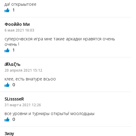
да! открыытоее
1
Фооййо Ми
6 мая 2021 16:03
суперочвскоя игра мне такие аркадки нравятся очень
очень !
1
ℬλαζϯь
20 апреля 2021 15:12
клее, есть внатуре всьоо
0
SLisssseR
31 марта 2021 12:26
все уровни и турниры открыты! моолодцыы
0
Зизу