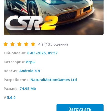
4.9
(
135
оценки)
Обновлено:
8-03-2025, 05:57
Категория:
Игры
Версия:
Android 4.4
Разработчик:
NaturalMotionGames Ltd
Размер:
74.95 Mb
V
5.6.0
Загрузить