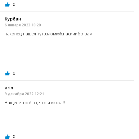
0
Курбан
6 января 2023 10:20
наконец нашел тутвзломку!спасииибо вам
0
arin
9 декабря 2022 12:21
Ващеее топ! То, что я искал!!!
0