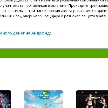
его преимущества, стоит научиться различным комбинациям у
ью уничтожать противников в октагоне. Проходите трениров
я основы игры, в том числе, правильное управление, создани
льный блок, увернитесь от удара и разбейте защиту врага!
 много денег на Андроид: