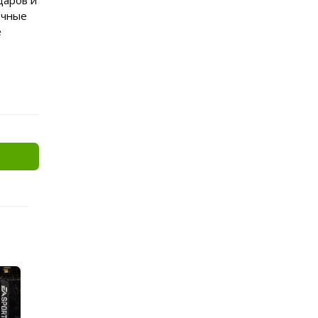
даров и
очные
е