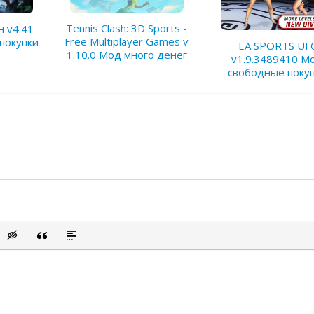
Tennis Clash: 3D Sports -
 v4.41
Free Multiplayer Games v
покупки
EA SPORTS UF
1.10.0 Мод много денег
v1.9.3489410 М
свободные поку
сок
ый список
ить смайлик
Вставка скрытого текста
Вставка цитаты
Вставка спойлера