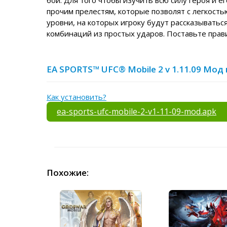
бой. Для того чтобы изучить всю силу героя и 
прочим прелестям, которые позволят с легкост
уровни, на которых игроку будут рассказыватьс
комбинаций из простых ударов. Поставьте прави
EA SPORTS™ UFC® Mobile 2 v 1.11.09 Мод
Как установить?
ea-sports-ufc-mobile-2-v1-11-09-mod.apk
Похожие: