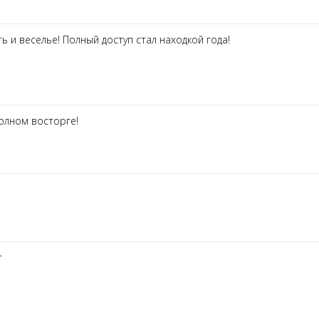
ь и веселье! Полный доступ стал находкой года!
олном восторге!
о
т