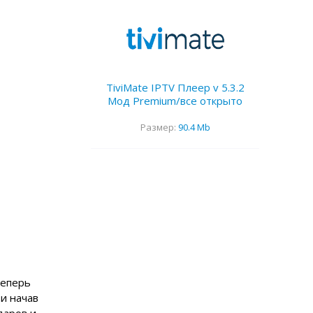
TiviMate IPTV Плеер v 5.3.2
Мод Premium/все открыто
Размер:
90.4 Mb
теперь
и начав