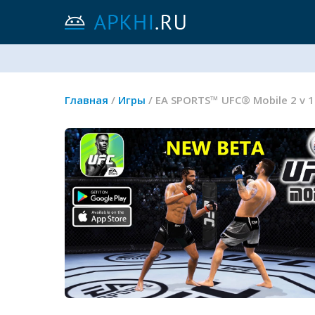
Главная
/
Игры
/ EA SPORTS™ UFC® Mobile 2 v 