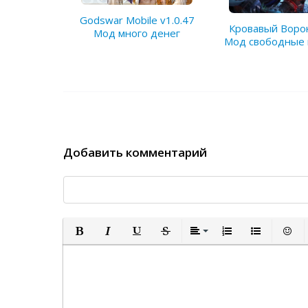
Godswar Mobile v1.0.47
Кровавый Ворон
Мод много денег
Мод свободные 
Добавить комментарий
Полужирный
Курсив
Подчеркнутый
Зачеркнутый
Выравнивание
Нумерованный спи
Маркированн
Встав