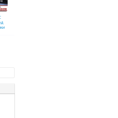
C
од
пки