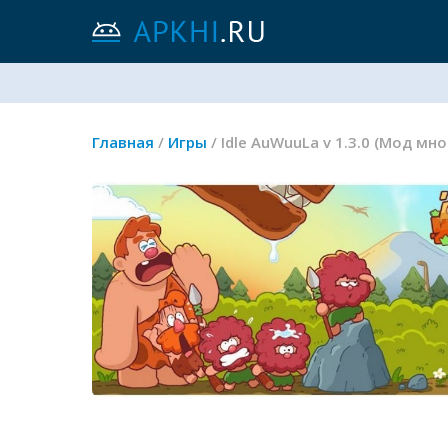
Главная
/
Игры
/ Idle AuWuuLa v 1.3.0 (Мод м