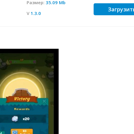
Размер:
35.09 Mb
Загрузит
V
1.3.0