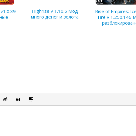
Highrise v 1.10.5 Мод
 v1.0.39
Rise of Empires: Ic
много денег и золота
дные
Fire v 1.250.146 
разблокирован
сок
ый список
ить смайлик
Вставка скрытого текста
Вставка цитаты
Вставка спойлера