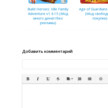
Build Heroes: Idle Family
Age of Guardians
Adventure v1.4.15 (Мод
(Мод свобо
много денег/без
покупки)
рекламы)
Добавить комментарий
Полужирный
Курсив
Подчеркнутый
Зачеркнутый
Выравнивание
Нумерованный спи
Маркированн
Встав