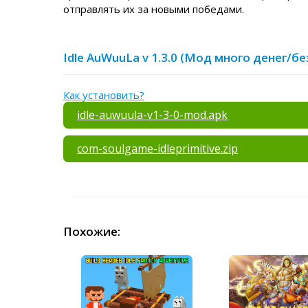
отправлять их за новыми победами.
Idle AuWuuLa v 1.3.0 (Мод много денег/б
Как установить?
idle-auwuula-v1-3-0-mod.apk
com-soulgame-idleprimitive.zip
Похожие: