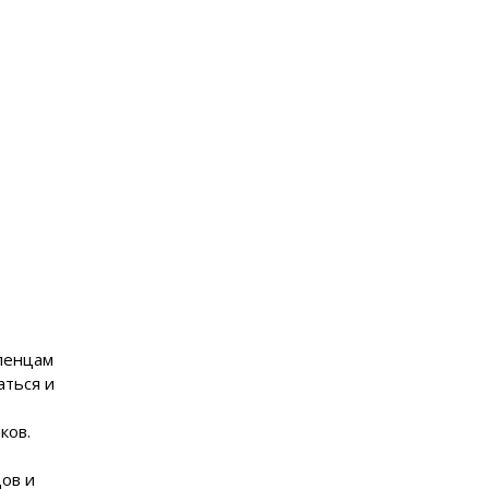
еленцам
аться и
ков.
ов и