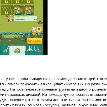
 выступает в роли главаря союза племен древних людей. Пос
я вы сумели приручить и выращивать животных. Но размнож
ь еду. На поселение или кочевые группы нападают огромные
ми нескольких дикарей. На помощь нужно призывать союзни
ет повержен, а часть земли достанется вам. На ней можно
троить хижины, собирать ресурсы, нанимать обученных бойц