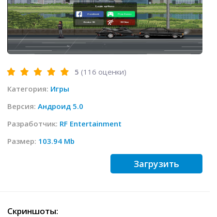
5
(
116
оценки)
Категория:
Игры
Версия:
Андроид 5.0
Разработчик:
RF Entertainment
Размер:
103.94 Mb
Загрузить
Скриншоты: