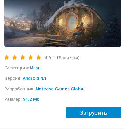
4.9
(
118
оценки)
Категория:
Игры
Версия:
Android 4.1
Разработчик:
Netease Games Global
Размер:
91.2 Mb
Загрузить