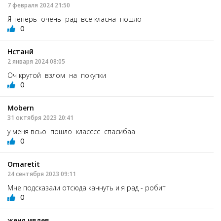
7 февраля 2024 21:50
Я теперь очень рад все класна пошло
0
Нстанй
2 января 2024 08:05
Оч крутой взлом на покупки
0
Mobern
31 октября 2023 20:41
у меня всьо пошло класссс спасибаа
0
Omaretit
24 сентября 2023 09:11
Мне подсказали отсюда качнуть и я рад - робит
0
женя ивлев