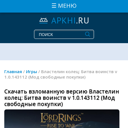
☰ МЕНЮ
Главная
/
Игры
/ Властелин колец: Битва воинств v
1.0.143112 (Мод свободные покупки)
Скачать взломанную версию Властелин
колец: Битва воинств v 1.0.143112 (Мод
свободные покупки)