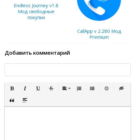
Endless Journey v1.8
Мод свободные
покупки
CallApp v 2.280 Мод
Premium
Добавить комментарий
Полужирный
Курсив
Подчеркнутый
Зачеркнутый
Выравнивание
Нумерованный список
Маркированный список
Вставить смайли
Вставка ск
Вставка цитаты
Вставка спойлера