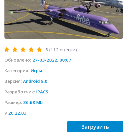
5
(
112
оценки)
Обновлено:
27-03-2022, 00:07
Категория:
Игры
Версия:
Android 8.0
Разработчик:
IPACS
Размер:
36.68 Mb
V
20.22.03
Загрузить