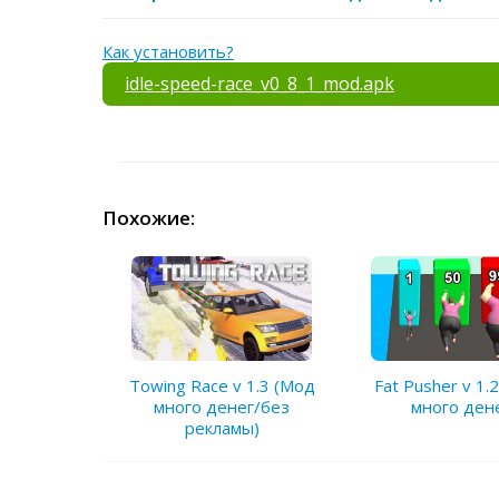
Как установить?
idle-speed-race_v0_8_1_mod.apk
Похожие:
Towing Race v 1.3 (Мод
Fat Pusher v 1.
много денег/без
много ден
рекламы)