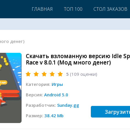
ГЛАВНАЯ
ТОП 100
СТОЛ ЗАКАЗОВ
много денег)
Скачать взломанную версию Idle S
Race v 8.0.1 (Мод много денег)
5
(
109
оценки)
Категория:
Игры
Версия:
Android 5.0
Разработчик:
Sunday.gg
Загрузит
Размер:
38.42 Mb