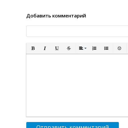
Добавить комментарий
Полужирный
Курсив
Подчеркнутый
Зачеркнутый
Выравнивание
Нумерованный спи
Маркированн
Встав
Отправить комментарий