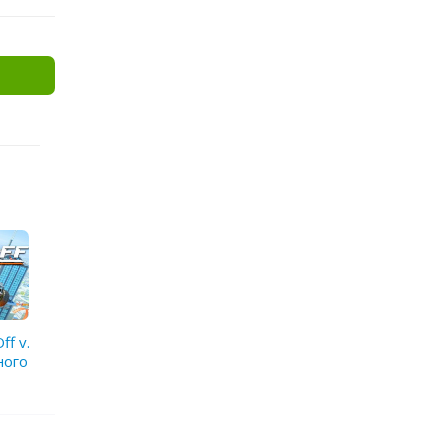
ff v.
ного