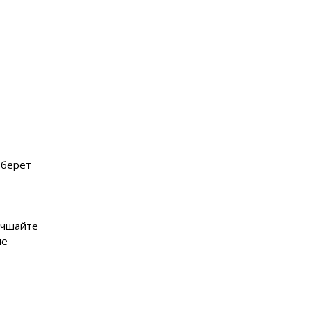
 берет
учшайте
ые