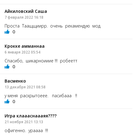
Айкиловский Саша
7 февраля 2022 16:18
Проста Таащщиирр. очень рекамендую мод.
0
Крокке амманнаа
6 января 2022 05:54
Спасибо, шикарноииие !!! робеетт
0
Васменко
13 декабря 2021 08:58
у меня раскрытоеее. пасибааа !!
0
Игра клаааснаааяя????
21 ноября 2021 13:13
офигенно. ураааа !!!