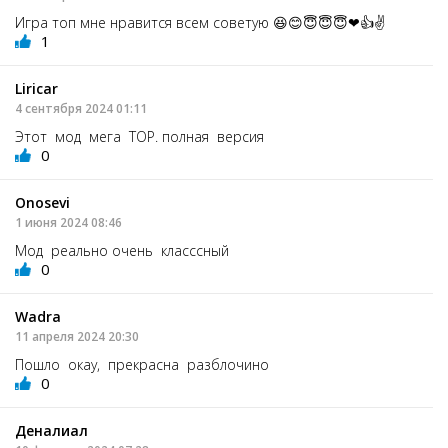
Игра топ мне нравится всем советую 😆😊😇😇😇❤👍✌
1
Liricar
4 сентября 2024 01:11
Этот мод мега ТОР. полная версия
0
Onosevi
1 июня 2024 08:46
Мод реально очень класссный
0
Wadra
11 апреля 2024 20:30
Пошло окау, прекрасна разблочино
0
Деналиал