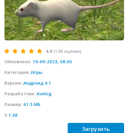
4.9
(
138
оценки)
Обновлено:
19-09-2023, 08:30
Категория:
Игры
Версия:
Андроид 4.1
Разработчик:
Avelog
Размер:
61.5 Mb
V
1.38
Загрузить