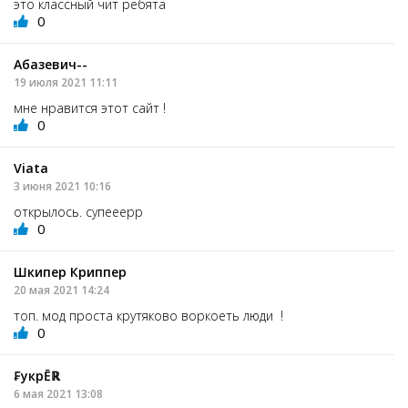
это классный чит ребята
0
Абазевич--
19 июля 2021 11:11
мне нравится этот сайт !
0
Viata
3 июня 2021 10:16
открылось. супееерр
0
Шкипер Криппер
20 мая 2021 14:24
топ. мод проста крутяково воркоеть люди !
0
₣укрĒℝ
6 мая 2021 13:08