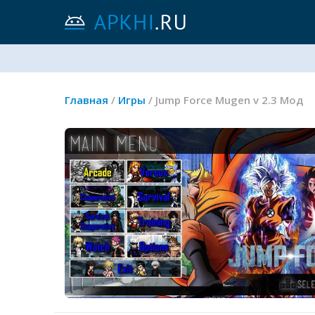
Главная
/
Игры
/ Jump Force Mugen v 2.3 Мод