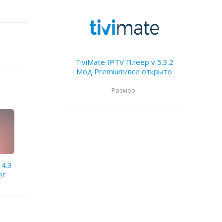
TiviMate IPTV Плеер v 5.3.2
Мод Premium/все открыто
Размер:
 4.3
ег