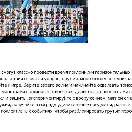
м смогут классно провести время поклонники горизонтальных 
вольствия от массы ударов, оружия, многочисленных уника
йте к игре, берите своего воина и начинайте осваивать тонк
с монстрами в одиночных ивентах, деритесь с оппонентами в
ки и защиты, экспериментируйте с вооружением, магией огн
ужия, получайте в награду удивительные предметы, разные
в коллективных событиях, чтобы разблокировать крутых пер