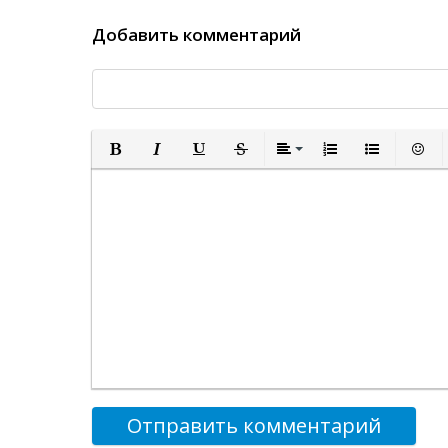
Добавить комментарий
Полужирный
Курсив
Подчеркнутый
Зачеркнутый
Выравнивание
Нумерованный спи
Маркированн
Встав
Отправить комментарий