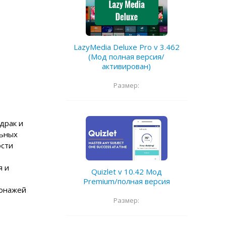
LazyMedia Deluxe Pro v 3.462
(Мод полная версия/
активирован)
Размер:
драк и
льных
ости
я и
Quizlet v 10.42 Мод
Premium/полная версия
сонажей
Размер: