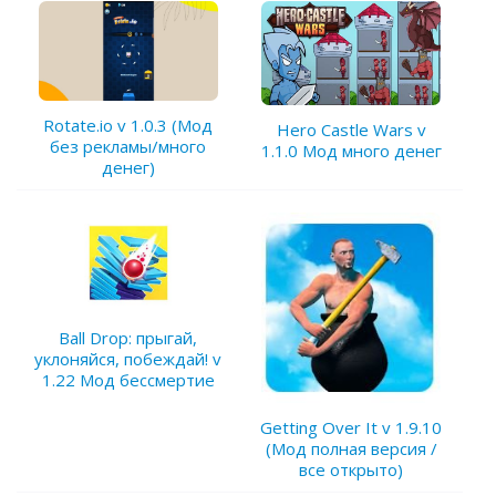
Rotate.io v 1.0.3 (Мод
Hero Castle Wars v
без рекламы/много
1.1.0 Мод много денег
денег)
Ball Drop: прыгай,
уклоняйся, побеждай! v
1.22 Мод бессмертие
Getting Over It v 1.9.10
(Мод полная версия /
все открыто)