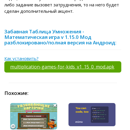
либо задание вызовет затруднения, то на него будет
сделан дополнительный акцент.
Забавная Таблица Умножения -
Математическая игра v 1.15.0 Мод
разблокировано/полная версия на Андроид:
Как установить?
multiplication-games-for-kids_v1_15_0_mod.apk
Похожие: