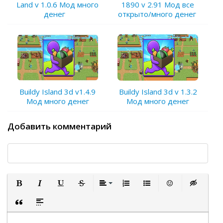
Land v 1.0.6 Мод много
1890 v 2.91 Мод все
денег
открыто/много денег
Buildy Island 3d v1.4.9
Buildy Island 3d v 1.3.2
Мод много денег
Мод много денег
Добавить комментарий
Полужирный
Курсив
Подчеркнутый
Зачеркнутый
Выравнивание
Нумерованный список
Маркированный список
Вставить смайли
Вставка ск
Вставка цитаты
Вставка спойлера