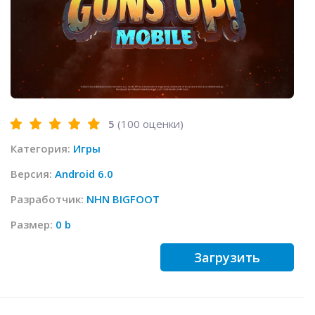
5
(
100
оценки)
Категория:
Игры
Версия:
Android 6.0
Разработчик:
NHN BIGFOOT
Размер:
0 b
Загрузить