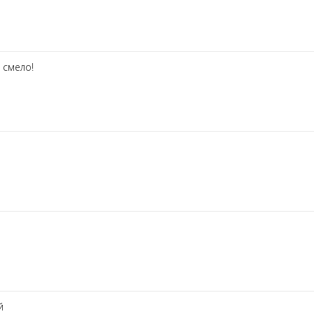
о смело!
й