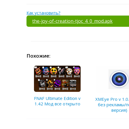
Как установить?
the-joy-of-creation-tjoc_4_0_mod.apk
Похожие:
FNAF Ultimate Edition v
XMEye Pro v 1.0
1.42 Мод все открыто
без рекламы/п
версия)