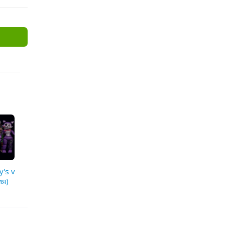
y's v
ия)