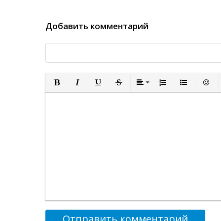
Добавить комментарий
Полужирный
Курсив
Подчеркнутый
Зачеркнутый
Выравнивание
Нумерованный спи
Маркированн
Встав
Отправить комментарий