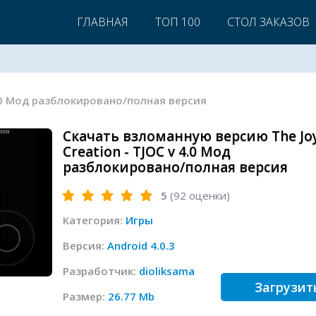
ГЛАВНАЯ
ТОП 100
СТОЛ ЗАКАЗОВ
v 4.0 Мод разблокировано/полная версия
Скачать взломанную версию The Joy
Creation - TJOC v 4.0 Мод
разблокировано/полная версия
5
(
92
оценки)
Категория:
Игры
Версия:
Android 4.0.3
Разработчик:
dioliksama
Загрузит
Размер:
26.77 Mb