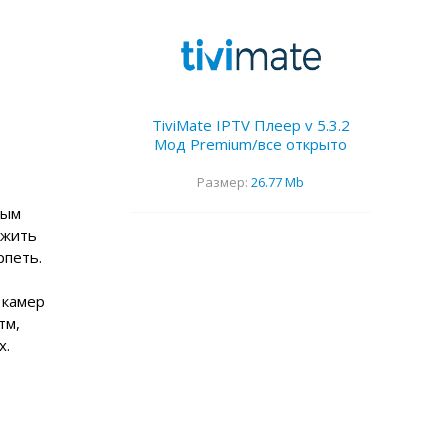
TiviMate IPTV Плеер v 5.3.2
Мод Premium/все открыто
Размер:
26.77 Mb
ным
ожить
рпеть.
 камер
тм,
х.