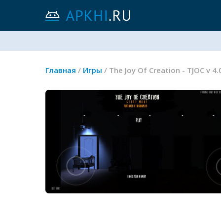
Главная
/
Игры
/ The Joy Of Creation - TJOC 