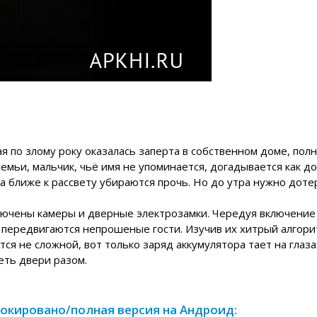
рая по злому року оказалась заперта в собственном доме, пол
емьи, мальчик, чьё имя не упоминается, догадывается как д
, а ближе к рассвету убираются прочь. Но до утра нужно доте
ключены камеры и дверные электрозамки. Чередуя включение
у передвигаются непрошеные гости. Изучив их хитрый алгори
ся не сложной, вот только заряд аккумулятора тает на глаза
еть двери разом.
зблокировано/полная версия на Андроид: