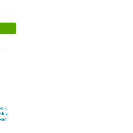
фон,
 Мод
ная