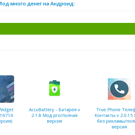
 Мод много денег на Андроид:
Widget
AccuBattery - Батарея v
True Phone Теле
b16716
2.1.8 Мод pro/полная
Контакты v 2.0.15
ерсия)
версия
без рекламы/пол
версия