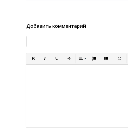
Добавить комментарий
Полужирный
Курсив
Подчеркнутый
Зачеркнутый
Выравнивание
Нумерованный спи
Маркированн
Встав