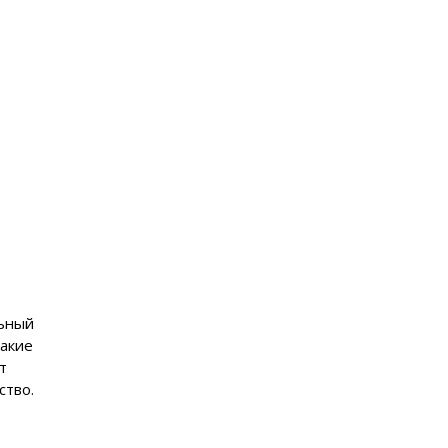
льный
такие
т
ство.