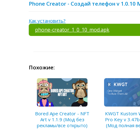
Phone Creator - Создай телефон v 1.0.10
Как установить?
phone-creator_1_0_10_mod.apk
Похожие:
Bored Ape Creator - NFT
KWGT Kustom 
Art v 1.1.9 (Мод без
Pro Key v 3.47
рекламы/все открыто)
(Мод полная в