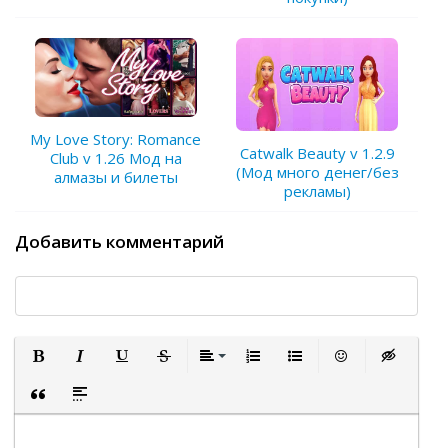
My Love Story: Romance
Catwalk Beauty v 1.2.9
Club v 1.26 Мод на
(Мод много денег/без
алмазы и билеты
рекламы)
Добавить комментарий
Полужирный
Курсив
Подчеркнутый
Зачеркнутый
Выравнивание
Нумерованный список
Маркированный список
Вставить смайли
Вставка ск
Вставка цитаты
Вставка спойлера