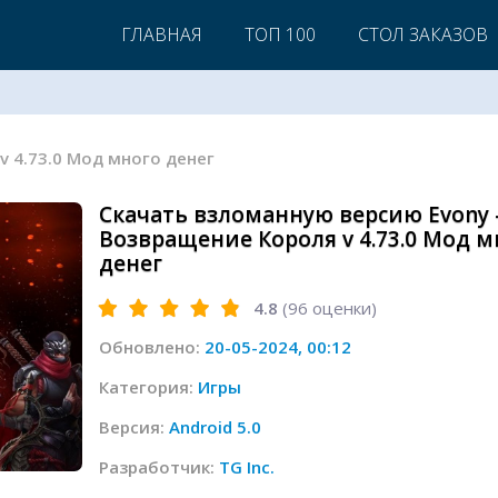
ГЛАВНАЯ
ТОП 100
СТОЛ ЗАКАЗОВ
 v 4.73.0 Мод много денег
Скачать взломанную версию Evony 
Возвращение Короля v 4.73.0 Мод м
денег
4.8
(
96
оценки)
Обновлено:
20-05-2024, 00:12
Категория:
Игры
Версия:
Android 5.0
Разработчик:
TG Inc.