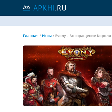
Главная
/
Игры
/ Evony - Возвращение Короля