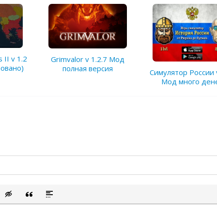
s II v 1.2
Grimvalor v 1.2.7 Мод
овано)
полная версия
Симулятор России v
Мод много ден
сок
ый список
ить смайлик
Вставка скрытого текста
Вставка цитаты
Вставка спойлера