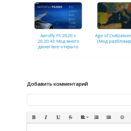
Aerofly FS 2020 v
Age of Civilization
20.20.43 Мод много
(Мод разблокир
денег/все открыто
Добавить комментарий
Полужирный
Курсив
Подчеркнутый
Зачеркнутый
Выравнивание
Нумерованный спи
Маркированн
Встав