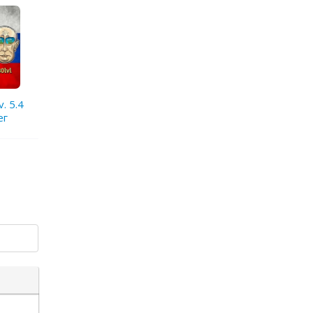
. 5.4
ег