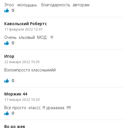
Этоо моощщьь. благодарность авторам
0
Кавольский Робертс
17 февраля 2022 12:41
Очень кльовый МОД. !!!
0
Игор
22 января 2022 15:35
Взломпросто классныиийй
0
Моржик 44
17 января 2022 15:33
Все просто классс. !!! ураааааа !!!!!
0
Во ро жея