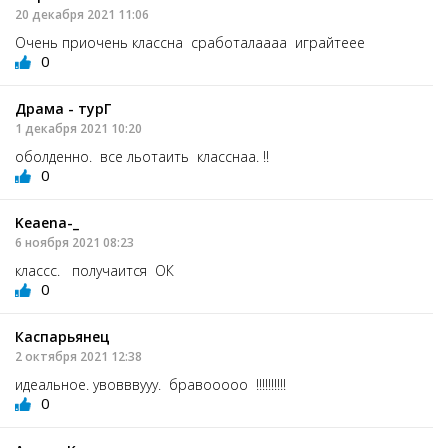
20 декабря 2021 11:06
Очень приочень классна сработалаааа играйтеее
0
Драма - турГ
1 декабря 2021 10:20
оболденно. все льотаить класснаа. !!
0
Keaena-_
6 ноября 2021 08:23
классс. получаится ОК
0
Каспарьянец
2 октября 2021 12:38
идеальное. увовввууу. бравооооо !!!!!!!!!!
0