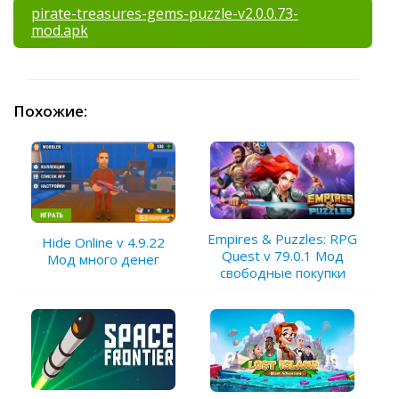
pirate-treasures-gems-puzzle-v2.0.0.73-
mod.apk
Похожие:
Empires & Puzzles: RPG
Hide Online v 4.9.22
Quest v 79.0.1 Мод
Мод много денег
свободные покупки