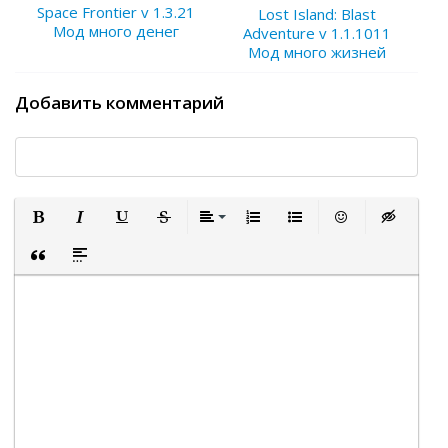
Space Frontier v 1.3.21
Lost Island: Blast
Мод много денег
Adventure v 1.1.1011
Мод много жизней
Добавить комментарий
Полужирный
Курсив
Подчеркнутый
Зачеркнутый
Выравнивание
Нумерованный список
Маркированный список
Вставить смайли
Вставка ск
Вставка цитаты
Вставка спойлера