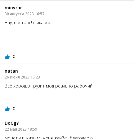
minуrar
30 августа 2023 16:57
Вау, восторг! шикарно!
0
natan
26 июня 2023 15:23
Всё хорошо грузит мод реально рабочий
0
DoGgY
22 мая 2023 18:59
монеты и жизни у меня, каийф. благодарю