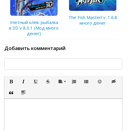
The Fish Master! v. 1.6.8
Улётный клёв: рыбалка
много денег
в 3D v 8.0.1 (Мод много
денег)
Добавить комментарий
Полужирный
Курсив
Подчеркнутый
Зачеркнутый
Выравнивание
Нумерованный список
Маркированный список
Вставить смайли
Вставка ск
Вставка цитаты
Вставка спойлера