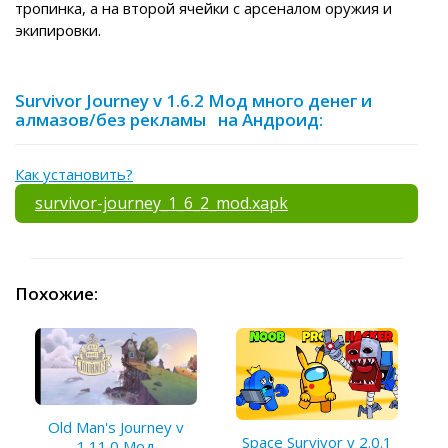
тропинка, а на второй ячейки с арсеналом оружия и
экипировки.
Survivor Journey v 1.6.2 Мод много денег и
алмазов/без рекламы на Андроид:
Как установить?
survivor-journey_1_6_2_mod.xapk
Похожие:
Old Man's Journey v
Space Survivor v 2.0.1
1.11.0 Мод