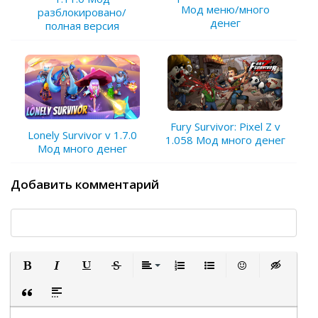
Мод меню/много
разблокировано/
денег
полная версия
Fury Survivor: Pixel Z v
Lonely Survivor v 1.7.0
1.058 Мод много денег
Мод много денег
Добавить комментарий
Полужирный
Курсив
Подчеркнутый
Зачеркнутый
Выравнивание
Нумерованный список
Маркированный список
Вставить смайли
Вставка ск
Вставка цитаты
Вставка спойлера