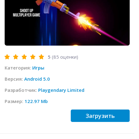
5
(
85
оценки)
Категория:
Игры
Версия:
Android 5.0
Разработчик:
Playgendary Limited
Размер:
122.97 Mb
Загрузить