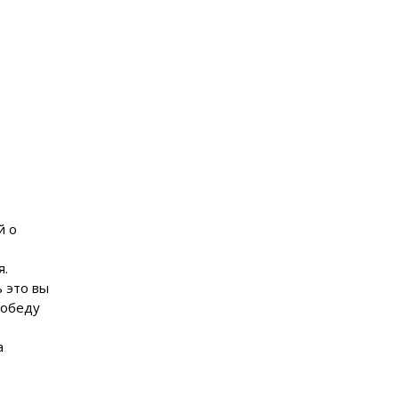
й о
я.
 это вы
победу
а