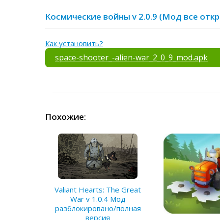
Космические войны v 2.0.9 (Мод все отк
Как установить?
space-shooter_-alien-war_2_0_9_mod.apk
Похожие:
Valiant Hearts: The Great
War v 1.0.4 Мод
разблокировано/полная
версия