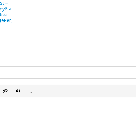
est－
руб v
 без
 денег)
сок
ый список
ить смайлик
Вставка скрытого текста
Вставка цитаты
Вставка спойлера