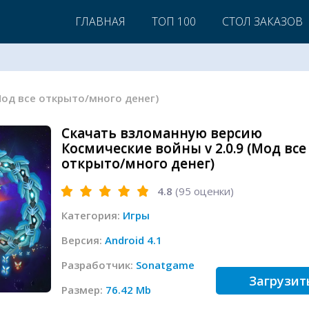
ГЛАВНАЯ
ТОП 100
СТОЛ ЗАКАЗОВ
(Мод все открыто/много денег)
Скачать взломанную версию
Космические войны v 2.0.9 (Мод все
открыто/много денег)
4.8
(
95
оценки)
Категория:
Игры
Версия:
Android 4.1
Разработчик:
Sonatgame
Загрузит
Размер:
76.42 Mb