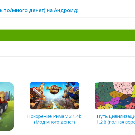
рыто/много денег) на Андроид:
Покорение Рима v 2.1.4b
Путь цивилизаци
(Мод много денег)
1.2.8 (полная вер