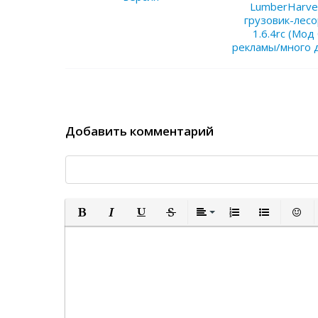
LumberHarv
грузовик-лесо
1.6.4rc (Мод
рекламы/много
Добавить комментарий
Полужирный
Курсив
Подчеркнутый
Зачеркнутый
Выравнивание
Нумерованный спи
Маркированн
Встав