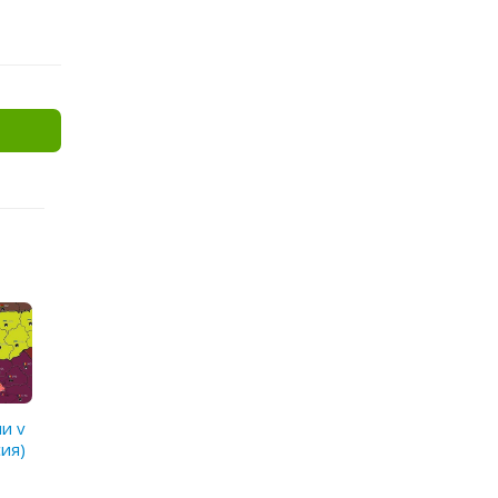
и v
сия)