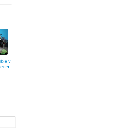
mbie v.
денег