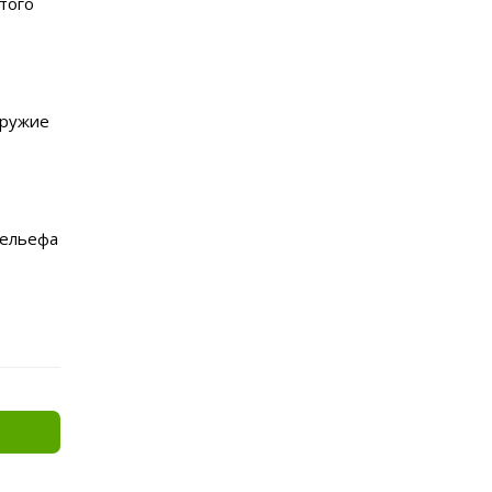
того
оружие
рельефа