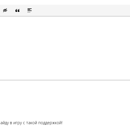
сок
ый список
ить смайлик
Вставка скрытого текста
Вставка цитаты
Вставка спойлера
айду в игру с такой поддержкой!