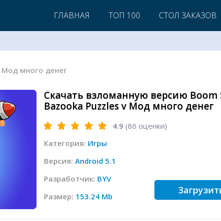
ГЛАВНАЯ
ТОП 100
СТОЛ ЗАКАЗОВ
 v Мод много денег
Скачать взломанную версию Boom S
Bazooka Puzzles v Мод много денег
4.9
(
86
оценки)
Категория:
Игры
Версия:
Android 5.1
Разработчик:
BYV
Загрузит
Размер:
153.24 Mb