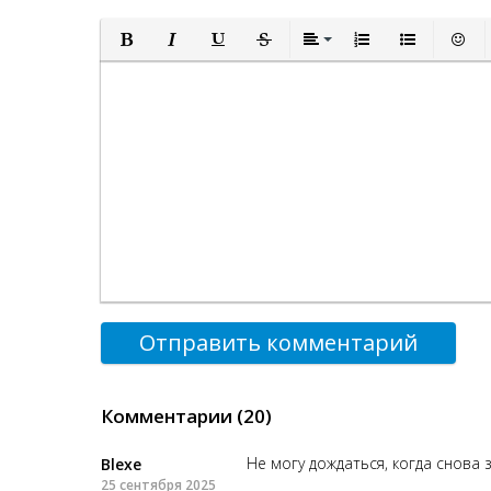
Полужирный
Курсив
Подчеркнутый
Зачеркнутый
Выравнивание
Нумерованный спи
Маркированн
Встав
Отправить комментарий
Комментарии (20)
Не могу дождаться, когда снова з
Blexe
25 сентября 2025