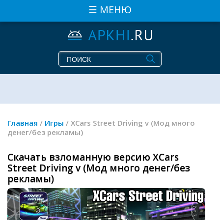
☰ МЕНЮ
Главная
/
Игры
/ XCars Street Driving v (Мод много
денег/без рекламы)
Скачать взломанную версию XCars
Street Driving v (Мод много денег/без
рекламы)