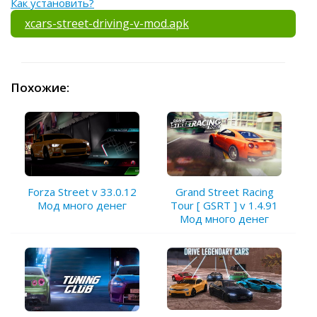
Как установить?
xcars-street-driving-v-mod.apk
Похожие:
Grand Street Racing
Forza Street v 33.0.12
Tour [ GSRT ] v 1.4.91
Мод много денег
Мод много денег