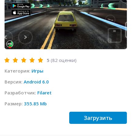
5
(
82
оценки)
Категория:
Игры
Версия:
Android 6.0
Разработчик:
Filaret
Размер:
355.85 Mb
Загрузить