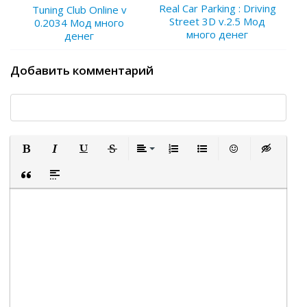
Real Car Parking : Driving
Tuning Club Online v
Street 3D v.2.5 Мод
0.2034 Мод много
много денег
денег
Добавить комментарий
Полужирный
Курсив
Подчеркнутый
Зачеркнутый
Выравнивание
Нумерованный список
Маркированный список
Вставить смайли
Вставка ск
Вставка цитаты
Вставка спойлера