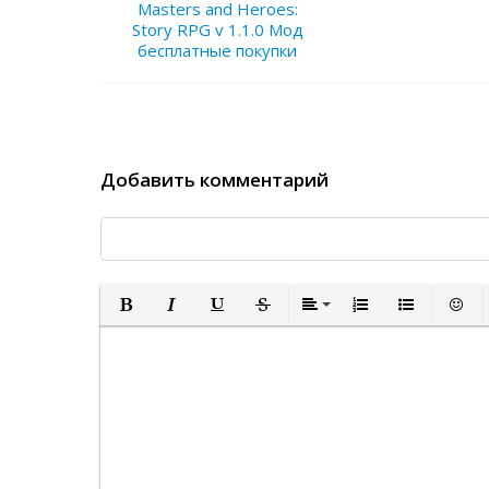
Masters and Heroes:
Story RPG v 1.1.0 Мод
бесплатные покупки
Добавить комментарий
Полужирный
Курсив
Подчеркнутый
Зачеркнутый
Выравнивание
Нумерованный спи
Маркированн
Встав