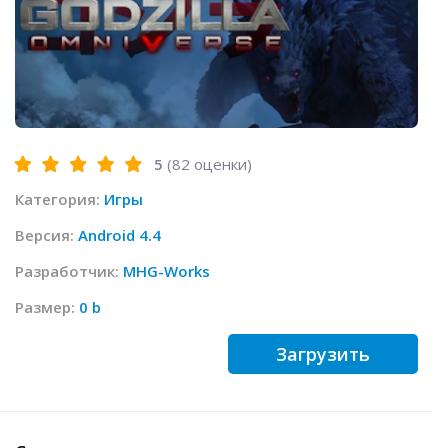
5
(
82
оценки)
Категория:
Игры
Версия:
Android 4.4
Разработчик:
MHG-Works
Размер:
0 b
Загрузить