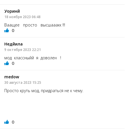
Уоринй
18 ноября 2023 06:48
Ваащее просто высшааакк !!!
0
Недйила
9 октября 2023 22:21
мод классныйй я доволен !
0
medow
30 августа 2023 15:25
Просто круть мод, придраться не к чему.
0