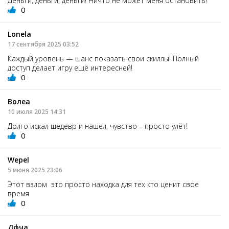
Деньги, деньги, деньги! Ничто не может меня остановить!
0
Lonela
17 сентября 2025 03:52
Каждый уровень — шанс показать свои скиллы! Полный
доступ делает игру ещё интересней!
0
Волеа
10 июля 2025 14:31
Долго искал шедевр и нашел, чувство – просто улёт!
0
Wepel
5 июня 2025 23:06
Этот взлом это просто находка для тех кто ценит свое
время
0
Дфча