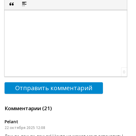
Полужирный
Курсив
Подчеркнутый
Зачеркнутый
Выравнивание
Нумерованный список
Маркированный список
Вставить смайли
Вставка ск
Вставка цитаты
Вставка спойлера
0
Отправить комментарий
Комментарии (21)
Pelant
22 октября 2025 12:08