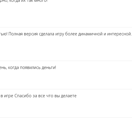
но, когда их так много!
тью! Полная версия сделала игру более динамичной и интересной.
ень, когда появились деньги!
в игре Спасибо за все что вы делаете