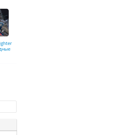
ighter
одные