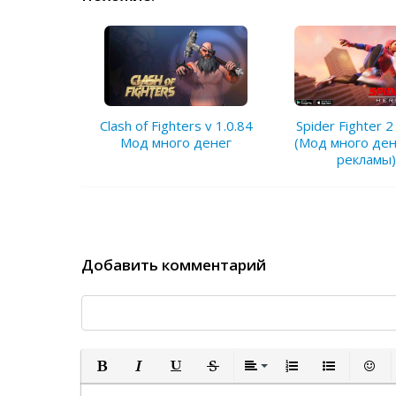
Clash of Fighters v 1.0.84
Spider Fighter 2 
Мод много денег
(Мод много ден
рекламы)
Добавить комментарий
Полужирный
Курсив
Подчеркнутый
Зачеркнутый
Выравнивание
Нумерованный спи
Маркированн
Встав