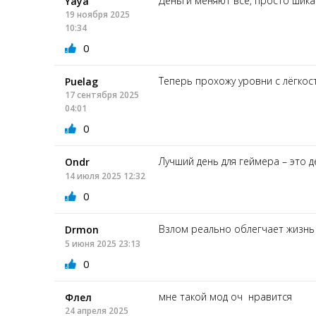
Деньги меняют все, просто шикар
Yaya
19 ноября 2025
10:34
0
Теперь прохожу уровни с лёгкос
Puelag
17 сентября 2025
04:01
0
Лучший день для геймера – это д
Ondr
14 июля 2025 12:32
0
Взлом реально облегчает жизнь 
Drmon
5 июня 2025 23:13
0
мне такой мод оч нравится
Флел
24 апреля 2025