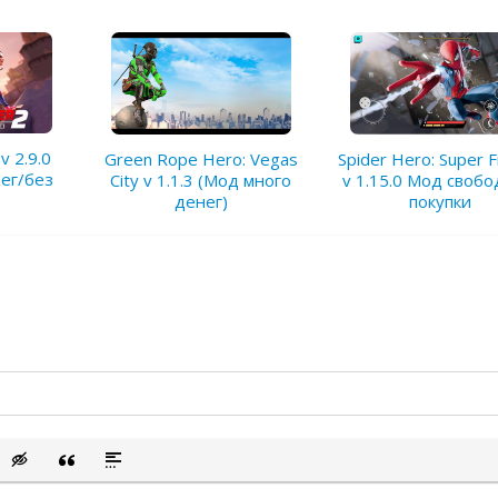
v 2.9.0
Green Rope Hero: Vegas
Spider Hero: Super F
ег/без
City v 1.1.3 (Мод много
v 1.15.0 Мод своб
денег)
покупки
сок
ый список
ить смайлик
Вставка скрытого текста
Вставка цитаты
Вставка спойлера