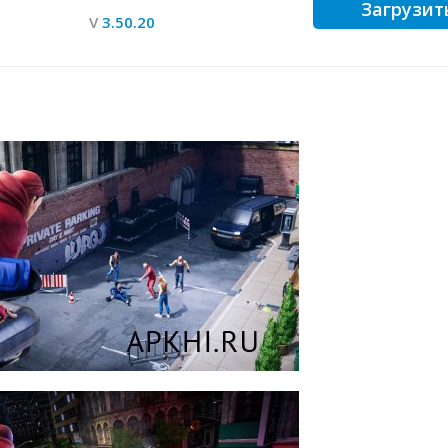
Загрузит
V
3.50.20