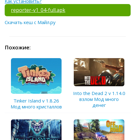
Как установить?
reporter-v1_04-full.apk
Скачать кеш с Майл.ру
Похожие:
Into the Dead 2 v 1.14.0
взлом Мод много
Tinker Island v 1.8.26
денег
Мод много кристаллов