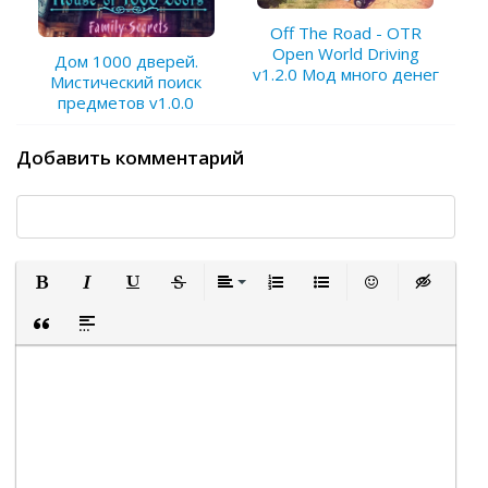
Off The Road - OTR
Open World Driving
Дом 1000 дверей.
v1.2.0 Мод много денег
Мистический поиск
предметов v1.0.0
Добавить комментарий
Полужирный
Курсив
Подчеркнутый
Зачеркнутый
Выравнивание
Нумерованный список
Маркированный список
Вставить смайли
Вставка ск
Вставка цитаты
Вставка спойлера