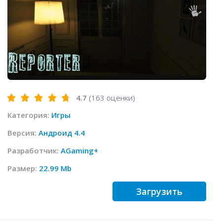
4.7
(
163
оценки)
Категория:
Игры
Версия:
Андроид 4.4
Разработчик:
AGaming+
Размер:
22.99 Mb
Загрузить