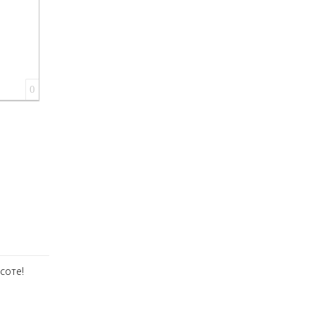
0
соте!