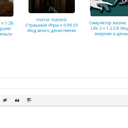
Horror Hunted:
Симулятор жизни.
l v 1.28
Страшные Игры v 0.99.55
Life 2 v 1.2.3.8 Мо
рсия/
Мод много денег/меню
энергию и день
еньги
сок
ый список
ить смайлик
Вставка скрытого текста
Вставка цитаты
Вставка спойлера