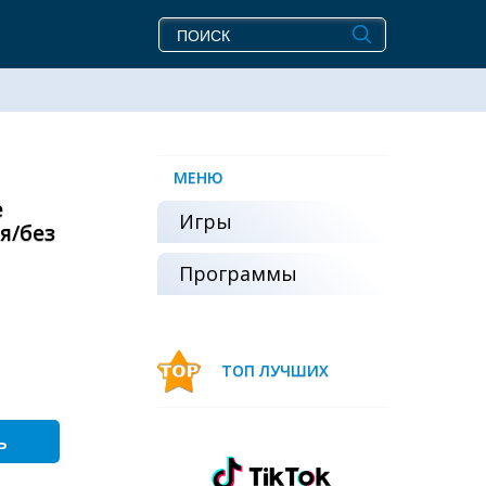
МЕНЮ
e
Игры
я/без
Программы
ТОП ЛУЧШИХ
ь