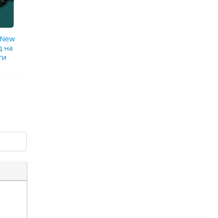
 New
д на
ги