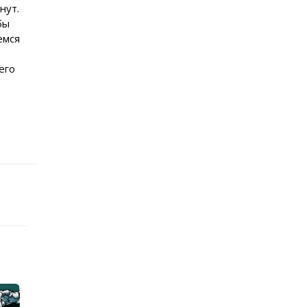
нут.
бы
емся
его