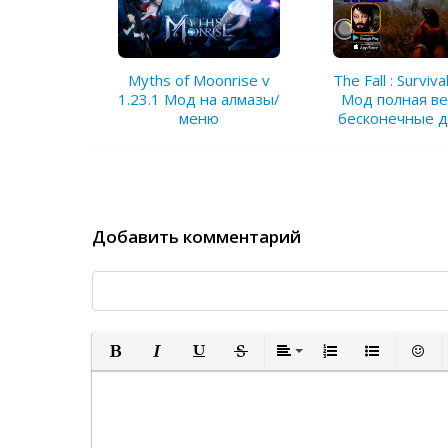
Myths of Moonrise v
The Fall : Surviva
1.23.1 Мод на алмазы/
Мод полная ве
меню
бесконечные д
Добавить комментарий
Полужирный
Курсив
Подчеркнутый
Зачеркнутый
Выравнивание
Нумерованный спи
Маркированн
Встав