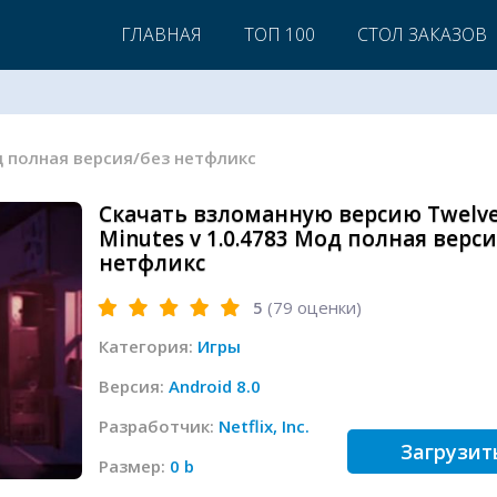
ГЛАВНАЯ
ТОП 100
СТОЛ ЗАКАЗОВ
од полная версия/без нетфликс
Скачать взломанную версию Twelv
Minutes v 1.0.4783 Мод полная верси
нетфликс
5
(
79
оценки)
Категория:
Игры
Версия:
Android 8.0
Разработчик:
Netflix, Inc.
Загрузит
Размер:
0 b