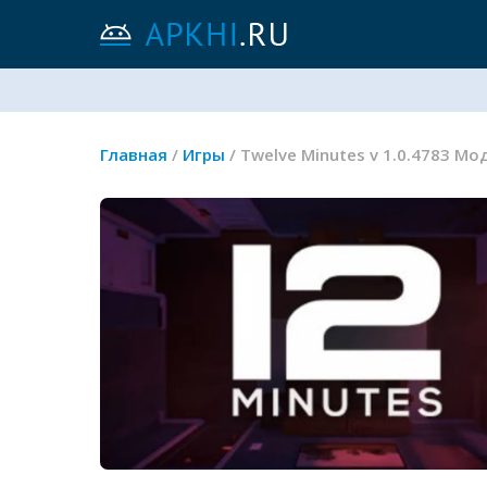
Главная
/
Игры
/ Twelve Minutes v 1.0.4783 М