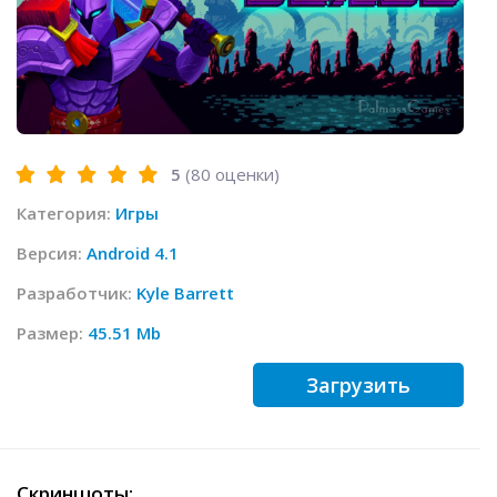
5
(
80
оценки)
Категория:
Игры
Версия:
Android 4.1
Разработчик:
Kyle Barrett
Размер:
45.51 Mb
Загрузить
Скриншоты: