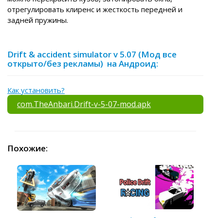
отрегулировать клиренс и жесткость передней и
задней пружины.
Drift & accident simulator v 5.07 (Мод все
открыто/без рекламы) на Андроид:
Как установить?
com.TheAnbari.Drift-v-5-07-mod.apk
Похожие: