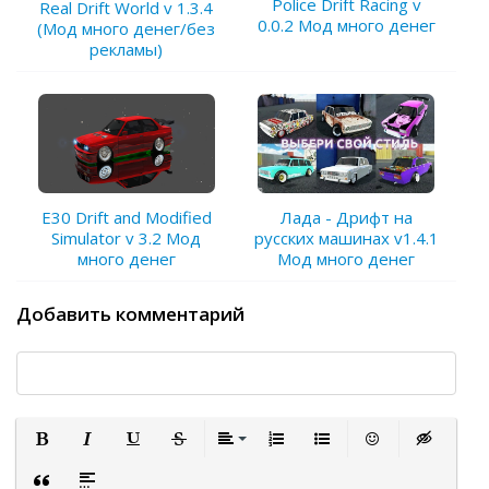
Police Drift Racing v
Real Drift World v 1.3.4
0.0.2 Мод много денег
(Мод много денег/без
рекламы)
E30 Drift and Modified
Лада - Дрифт на
Simulator v 3.2 Мод
русских машинах v1.4.1
много денег
Мод много денег
Добавить комментарий
Полужирный
Курсив
Подчеркнутый
Зачеркнутый
Выравнивание
Нумерованный список
Маркированный список
Вставить смайли
Вставка ск