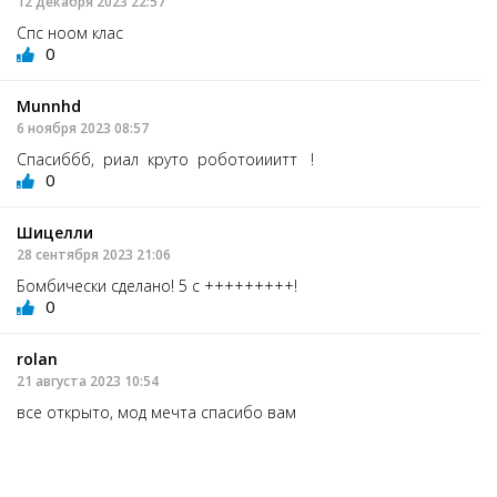
12 декабря 2023 22:57
Спс ноом клас
0
Munnhd
6 ноября 2023 08:57
Спасиббб, риал круто роботоииитт !
0
Шицелли
28 сентября 2023 21:06
Бомбически сделано! 5 с +++++++++!
0
rоlan
21 августа 2023 10:54
все открыто, мод мечта спасибо вам