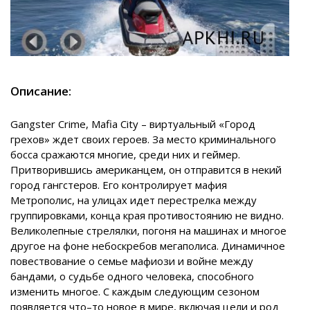
Описание:
Gangster Crime, Mafia City – виртуальный «Город
грехов» ждет своих героев. За место криминального
босса сражаются многие, среди них и геймер.
Притворившись американцем, он отправится в некий
город гангстеров. Его контролирует мафия
Метрополис, на улицах идет перестрелка между
группировками, конца края противостоянию не видно.
Великолепные стрелялки, погоня на машинах и многое
другое на фоне небоскребов мегаполиса. Динамичное
повествование о семье мафиози и войне между
бандами, о судьбе одного человека, способного
изменить многое. С каждым следующим сезоном
появляется что–то новое в мире, включая цели и род