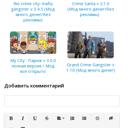
Rio crime city: mafia
Crime Santa v 2.1.0
gangster v 3.4.5 (Мод
(Мод много денег/без
много денег/без
рекламы)
рекламы)
My City : Париж v 3.0.0
Grand Crime Gangster v
полная версия / Мод
1.10 (Мод много денег)
все открыто
Добавить комментарий
Полужирный
Курсив
Подчеркнутый
Зачеркнутый
Выравнивание
Нумерованный список
Маркированный список
Вставить смайли
Вставка ск