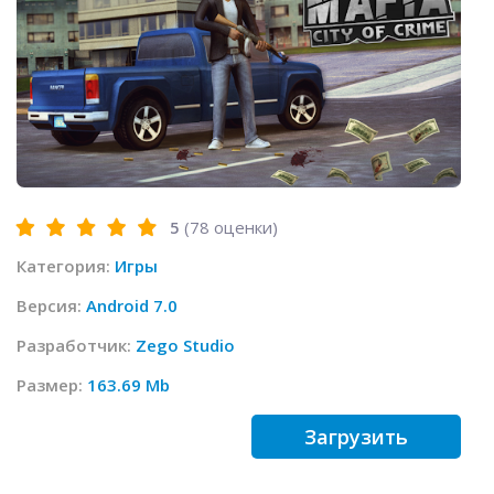
5
(
78
оценки)
Категория:
Игры
Версия:
Android 7.0
Разработчик:
Zego Studio
Размер:
163.69 Mb
Загрузить