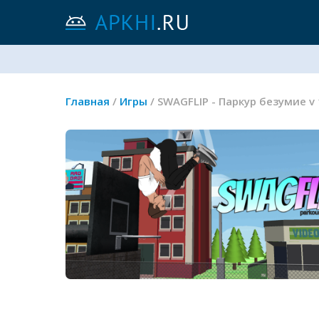
Главная
/
Игры
/ SWAGFLIP - Паркур безумие v