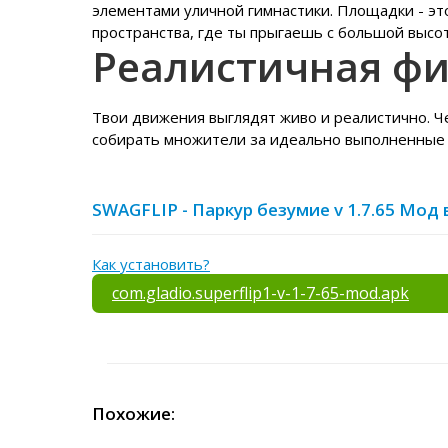
элементами уличной гимнастики. Площадки - эт
пространства, где ты прыгаешь с большой высо
Реалистичная ф
Твои движения выглядят живо и реалистично. 
собирать множители за идеально выполненные
SWAGFLIP - Паркур безумие v 1.7.65 Мод
Как установить?
com.gladio.superflip1-v-1-7-65-mod.apk
Похожие: