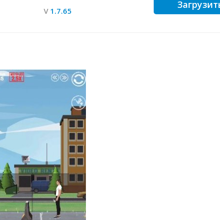
Загрузит
V
1.7.65