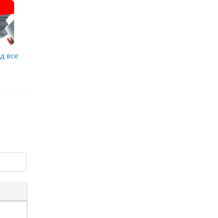
д все