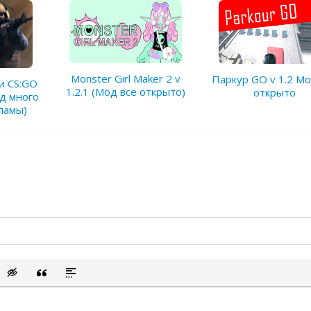
Monster Girl Maker 2 v
Паркур GO v 1.2 Мо
чи CS:GO
1.2.1 (Мод все открыто)
открыто
од много
ламы)
сок
ый список
ить смайлик
Вставка скрытого текста
Вставка цитаты
Вставка спойлера