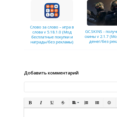
Слово за слово – игра в
GC.SKINS - полу
слова v 5.18.1.0 (Мод
скины v 2.1.7 (М
бесплатные покупки и
денег/без рек
награды/без рекламы)
Добавить комментарий
Полужирный
Курсив
Подчеркнутый
Зачеркнутый
Выравнивание
Нумерованный спи
Маркированн
Встав