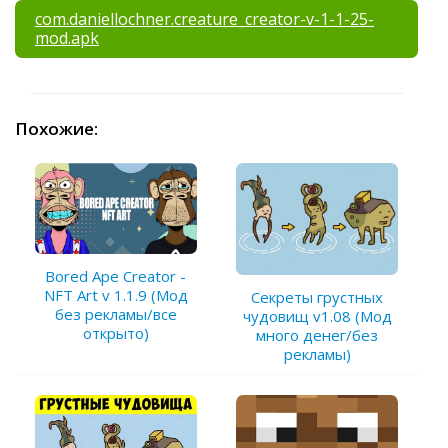
com.daniellochner.creature_creator-v-1-1-25-
mod.apk
Похожие:
Bored Ape Creator -
NFT Art v 1.1.9 (Мод
Секреты грустных
без рекламы/все
чудовищ v1.08 (Мод
открыто)
много денег/без
рекламы)