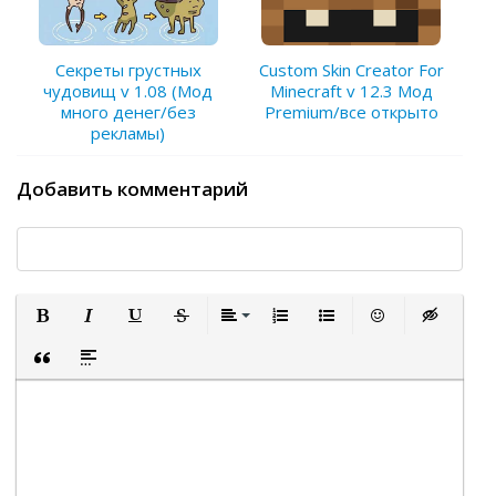
Секреты грустных
Custom Skin Creator For
чудовищ v 1.08 (Мод
Minecraft v 12.3 Мод
много денег/без
Premium/все открыто
рекламы)
Добавить комментарий
Полужирный
Курсив
Подчеркнутый
Зачеркнутый
Выравнивание
Нумерованный список
Маркированный список
Вставить смайли
Вставка ск
Вставка цитаты
Вставка спойлера