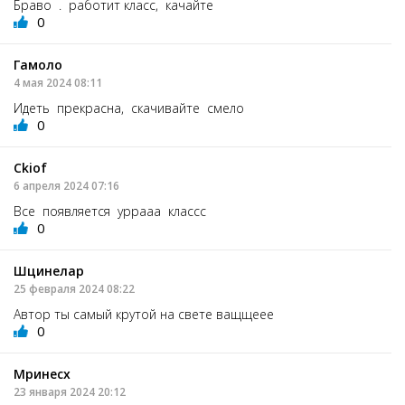
Браво . работит класс, качайте
0
Гамоло
4 мая 2024 08:11
Идеть прекрасна, скачивайте смело
0
Ckiof
6 апреля 2024 07:16
Все появляется уррааа классс
0
Шцинелар
25 февраля 2024 08:22
Автор ты самый крутой на свете ващщеее
0
Мринесх
23 января 2024 20:12