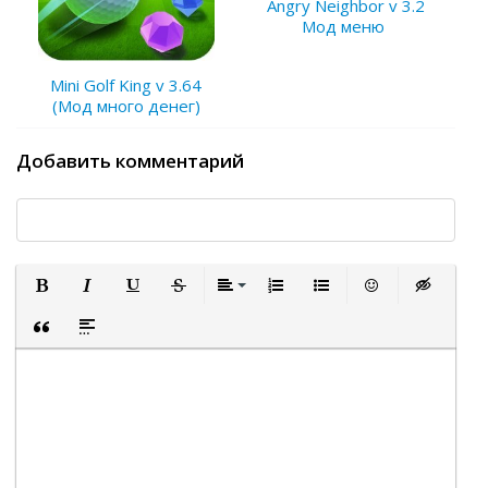
Angry Neighbor v 3.2
Мод меню
Mini Golf King v 3.64
(Мод много денег)
Добавить комментарий
Полужирный
Курсив
Подчеркнутый
Зачеркнутый
Выравнивание
Нумерованный список
Маркированный список
Вставить смайли
Вставка ск
Вставка цитаты
Вставка спойлера