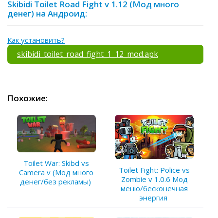
Skibidi Toilet Road Fight v 1.12 (Мод много
денег) на Андроид:
Как установить?
skibidi_toilet_road_fight_1_12_mod.apk
Похожие:
Toilet War: Skibd vs
Toilet Fight: Police vs
Camera v (Мод много
Zombie v 1.0.6 Мод
денег/без рекламы)
меню/бесконечная
энергия