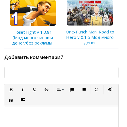
One-Punch Man: Road to
Toilet Fight v 1.3.81
Hero v 0.1.5 Мод много
(Мод много чипов и
денег
денег/без рекламы)
Добавить комментарий
Полужирный
Курсив
Подчеркнутый
Зачеркнутый
Выравнивание
Нумерованный список
Маркированный список
Вставить смайли
Вставка ск
Вставка цитаты
Вставка спойлера