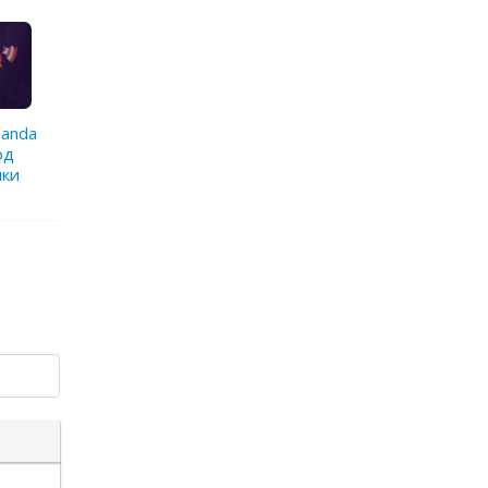
Panda
од
пки