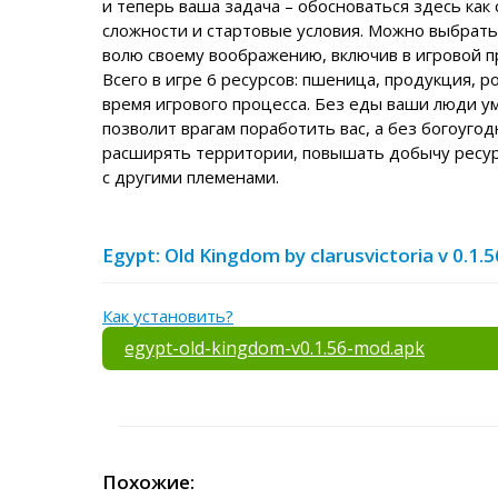
и теперь ваша задача – обосноваться здесь как
сложности и стартовые условия. Можно выбрать 
волю своему воображению, включив в игровой 
Всего в игре 6 ресурсов: пшеница, продукция, р
время игрового процесса. Без еды ваши люди ум
позволит врагам поработить вас, а без богоуго
расширять территории, повышать добычу ресур
с другими племенами.
Egypt: Old Kingdom by clarusvictoria v 0
Как установить?
egypt-old-kingdom-v0.1.56-mod.apk
Похожие: