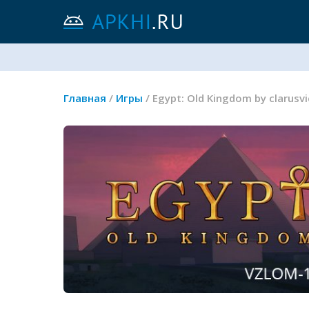
Главная
/
Игры
/ Egypt: Old Kingdom by clarus