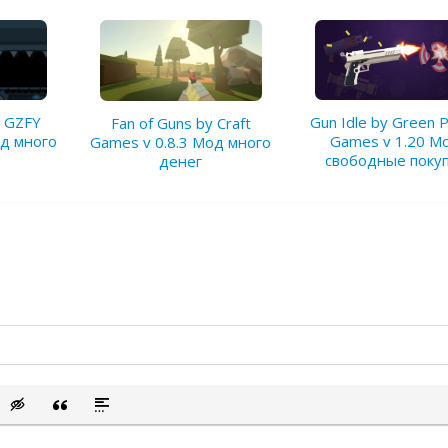
Gun Idle by Green 
y GZFY
Fan of Guns by Craft
Games v 1.20 М
од много
Games v 0.8.3 Мод много
свободные поку
денег
сок
ый список
ить смайлик
Вставка скрытого текста
Вставка цитаты
Вставка спойлера