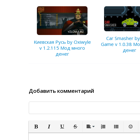
Car Smasher b
Киевская Русь by Oxiwyle
Game v 1.0.38 М
v 1.2.115 Мод много
денег
денег
Добавить комментарий
Полужирный
Курсив
Подчеркнутый
Зачеркнутый
Выравнивание
Нумерованный спи
Маркированн
Встав