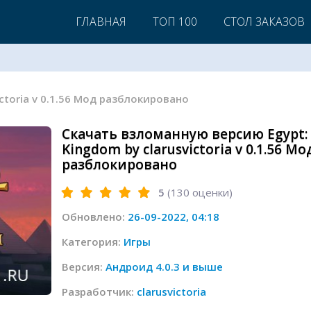
ГЛАВНАЯ
ТОП 100
СТОЛ ЗАКАЗОВ
victoria v 0.1.56 Мод разблокировано
Скачать взломанную версию Egypt: 
Kingdom by clarusvictoria v 0.1.56 Мо
разблокировано
5
(
130
оценки)
Обновлено:
26-09-2022, 04:18
Категория:
Игры
Версия:
Андроид 4.0.3 и выше
Разработчик:
clarusvictoria