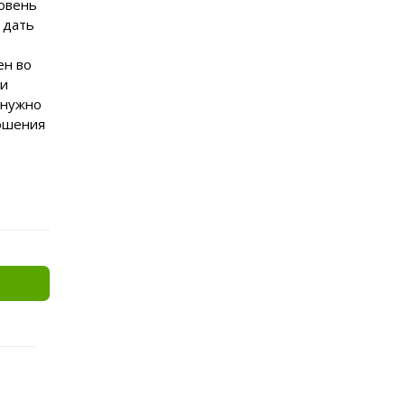
ровень
 дать
ен во
ии
 нужно
ношения