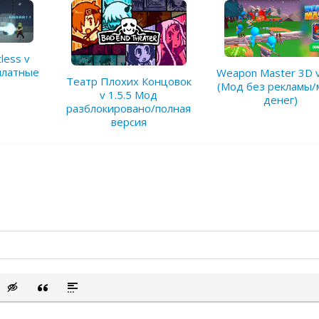
tless v
платные
Weapon Master 3D v
Театр Плохих Концовок
(Мод без рекламы/
v 1.5.5 Мод
денег)
разблокировано/полная
версия
сок
ый список
ить смайлик
Вставка скрытого текста
Вставка цитаты
Вставка спойлера