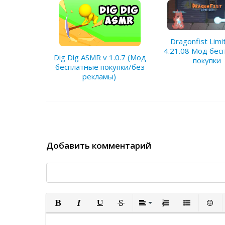
Dragonfist Limi
4.21.08 Мод бес
Dig Dig ASMR v 1.0.7 (Мод
покупки
бесплатные покупки/без
рекламы)
Добавить комментарий
Полужирный
Курсив
Подчеркнутый
Зачеркнутый
Выравнивание
Нумерованный спи
Маркированн
Встав