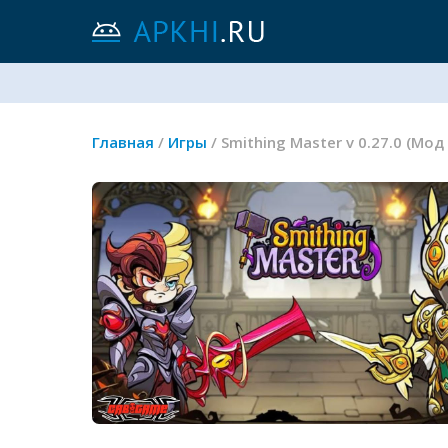
Главная
/
Игры
/ Smithing Master v 0.27.0 (Мо