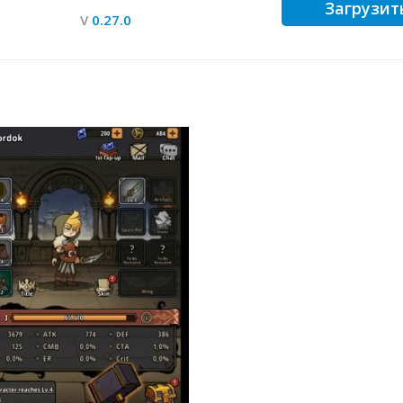
Загрузит
V
0.27.0