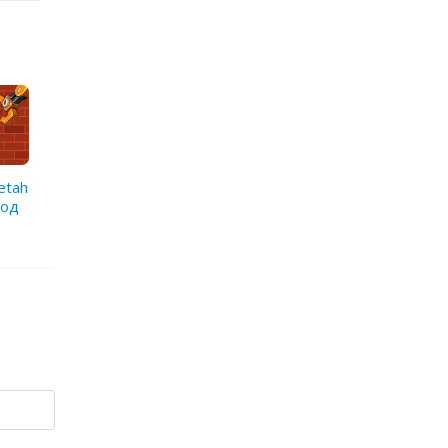
eetah
Мод
в