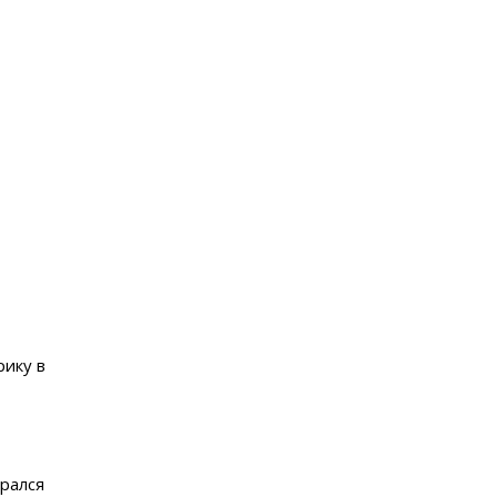
рику в
рался