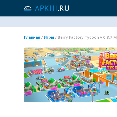
Главная
/
Игры
/ Berry Factory Tycoon v 0.8.