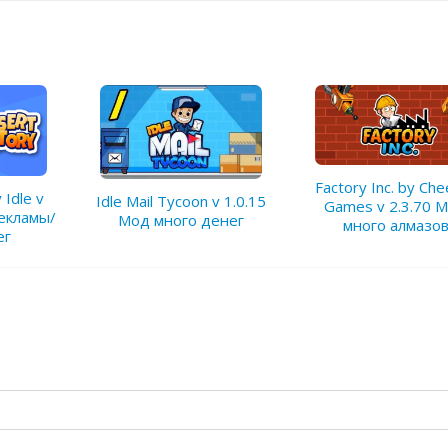
Factory Inc. by Ch
 Idle v
Idle Mail Tycoon v 1.0.15
Games v 2.3.70 
рекламы/
Мод много денег
много алмазо
ег