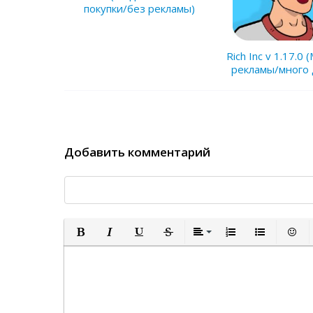
покупки/без рекламы)
Rich Inc v 1.17.0
рекламы/много 
Добавить комментарий
Полужирный
Курсив
Подчеркнутый
Зачеркнутый
Выравнивание
Нумерованный спи
Маркированн
Встав