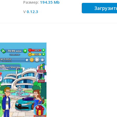
Размер:
194.35 Mb
Загрузит
V
0.12.3