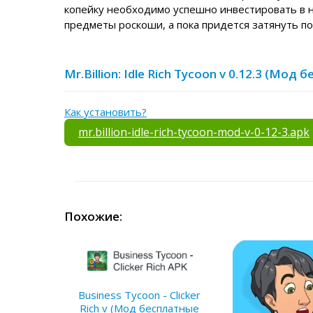
копейку необходимо успешно инвестировать в н
предметы роскоши, а пока придется затянуть по
Mr.Billion: Idle Rich Tycoon v 0.12.3 (Мо
Как установить?
mr.billion-idle-rich-tycoon-mod-v-0-12-3.apk
Похожие:
Business Tycoon - Clicker
Rich v (Мод бесплатные