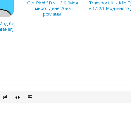
Get Rich! 3D v 1.3.0 (Мод
Transport It! - Idle 
много денег/без
v 1.12.1 Мод много
рекламы)
 (Мод без
денег)
сок
ый список
ить смайлик
Вставка скрытого текста
Вставка цитаты
Вставка спойлера