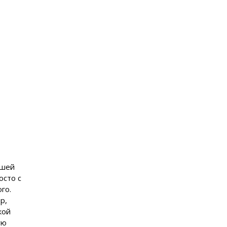
ашей
осто с
го.
р,
кой
ую